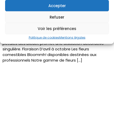
Accepter
Refuser
Bleuet Disponibles / Quantités généreuses Minimum 50
fleurs/boîte Disponibilités : Couleurs Bleue, blanche,
Voir les préférences
violette, rose, rouge Goût Saveur florale délicate et
champêtre. Des couleurs variées et la finesse de leurs
Politique de cookies
Mentions légales
pétales des bleuet promet une utilisation décorative
singulière. Floraison D’avril à octobre Les fleurs
comestibles Bloommh! disponibles destinées aux
professionnels Notre gamme de fleurs […]