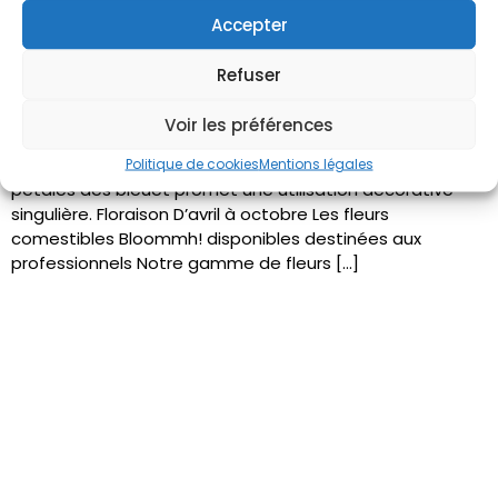
Accepter
Refuser
Bleuet Disponibles / Quantités généreuses Minimum 50
fleurs/boîte Disponibilités : Couleurs Bleue, blanche,
Voir les préférences
violette, rose, rouge Goût Saveur florale délicate et
champêtre. Des couleurs variées et la finesse de leurs
Politique de cookies
Mentions légales
pétales des bleuet promet une utilisation décorative
singulière. Floraison D’avril à octobre Les fleurs
comestibles Bloommh! disponibles destinées aux
professionnels Notre gamme de fleurs […]